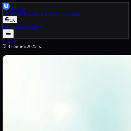
use
ume
Головна
Ціни
Новини
Блог
Підтримка
UK
Вхід
Спробувати
Блог
31 липня 2025 р.